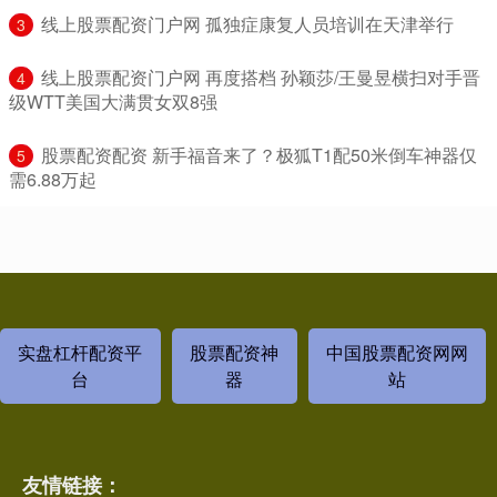
​线上股票配资门户网 孤独症康复人员培训在天津举行
3
​线上股票配资门户网 再度搭档 孙颖莎/王曼昱横扫对手晋
4
级WTT美国大满贯女双8强
​股票配资配资 新手福音来了？极狐T1配50米倒车神器仅
5
需6.88万起
实盘杠杆配资平
股票配资神
中国股票配资网网
台
器
站
友情链接：