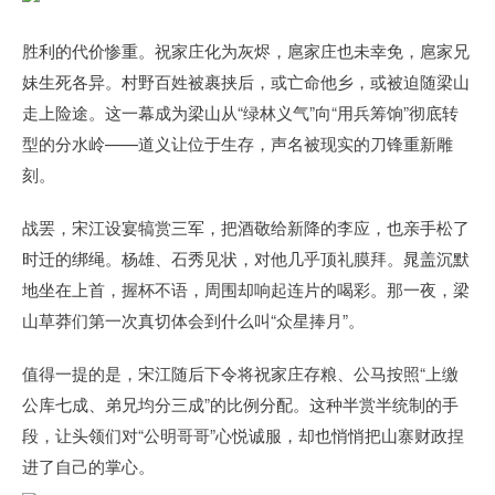
胜利的代价惨重。祝家庄化为灰烬，扈家庄也未幸免，扈家兄
妹生死各异。村野百姓被裹挟后，或亡命他乡，或被迫随梁山
走上险途。这一幕成为梁山从“绿林义气”向“用兵筹饷”彻底转
型的分水岭——道义让位于生存，声名被现实的刀锋重新雕
刻。
战罢，宋江设宴犒赏三军，把酒敬给新降的李应，也亲手松了
时迁的绑绳。杨雄、石秀见状，对他几乎顶礼膜拜。晁盖沉默
地坐在上首，握杯不语，周围却响起连片的喝彩。那一夜，梁
山草莽们第一次真切体会到什么叫“众星捧月”。
值得一提的是，宋江随后下令将祝家庄存粮、公马按照“上缴
公库七成、弟兄均分三成”的比例分配。这种半赏半统制的手
段，让头领们对“公明哥哥”心悦诚服，却也悄悄把山寨财政捏
进了自己的掌心。