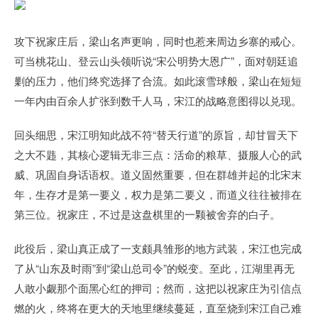
攻下祝家庄后，梁山名声更响，同时也惹来周边乡寨的戒心。
可当桃花山、登云山头领听说“宋公明势大恩广”，面对朝廷追
剿的压力，他们终究选择了合流。如此滚雪球般，梁山在短短
一年内由百余人扩张到数千人马，宋江的战略意图得以兑现。
回头细思，宋江明知此战不符“替天行道”的原旨，却甘冒天下
之大不韪，其核心逻辑无非三点：活命的粮草、摄服人心的武
威、巩固自身话语权。道义固然重要，但在群雄并起的北宋末
年，生存才是第一要义，权力是第二要义，而道义往往被排在
第三位。祝家庄，不过是这盘棋里的一颗被舍弃的白子。
此役后，梁山真正成了一支颇具雏形的地方武装，宋江也完成
了从“山东及时雨”到“梁山总司令”的蜕变。至此，江湖里再无
人敢小觑那个面黑心红的押司；然而，这把以祝家庄为引信点
燃的火，终将在更大的天地里继续蔓延，直至烧到宋江自己难