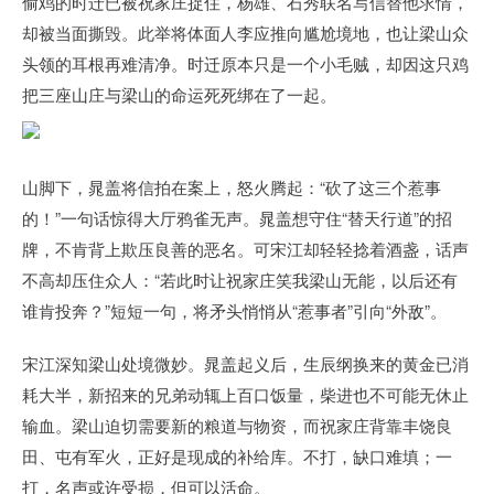
偷鸡的时迁已被祝家庄捉住，杨雄、石秀联名写信替他求情，
却被当面撕毁。此举将体面人李应推向尴尬境地，也让梁山众
头领的耳根再难清净。时迁原本只是一个小毛贼，却因这只鸡
把三座山庄与梁山的命运死死绑在了一起。
山脚下，晁盖将信拍在案上，怒火腾起：“砍了这三个惹事
的！”一句话惊得大厅鸦雀无声。晁盖想守住“替天行道”的招
牌，不肯背上欺压良善的恶名。可宋江却轻轻捻着酒盏，话声
不高却压住众人：“若此时让祝家庄笑我梁山无能，以后还有
谁肯投奔？”短短一句，将矛头悄悄从“惹事者”引向“外敌”。
宋江深知梁山处境微妙。晁盖起义后，生辰纲换来的黄金已消
耗大半，新招来的兄弟动辄上百口饭量，柴进也不可能无休止
输血。梁山迫切需要新的粮道与物资，而祝家庄背靠丰饶良
田、屯有军火，正好是现成的补给库。不打，缺口难填；一
打，名声或许受损，但可以活命。