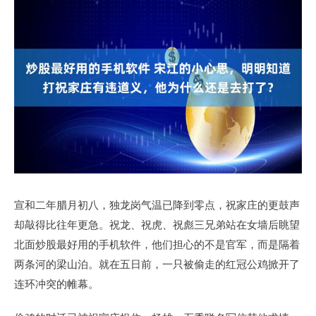
宣和二年腊月初八，独龙岗气温已降到零点，祝家庄的更鼓声
却敲得比往年更急。祝龙、祝虎、祝彪三兄弟站在女墙后眺望
北面炒股最好用的手机软件，他们担心的不是官军，而是隔着
两条河的梁山泊。就在五日前，一只被偷走的红冠公鸡掀开了
连环冲突的帷幕。