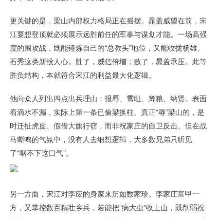
更关键的是，梁山内部权力格局正在摇摆。晁盖威望在前，宋
江要想登顶就必须展示远胜前任的军事与谋划才能。一场高强
度的围攻战，既能锤炼自己的“总教头”地位，又能收拢杨雄、
石秀这类新投人心。胜了，威信倍增；败了，晁盖承压。此等
胜负结构，本就符合宋江的利益最大化逻辑。
他向众人列出四点出兵理由：报辱、雪耻、筹粮、纳贤。表面
看滴水不漏，实际上第一条已偷梁换柱。真正“辱”梁山的，是
时迁扯虎皮、假借大旗行窃，而非祝家庄的自卫反击。但在战
马嘶鸣的气氛中，没有人去细想逻辑，大多数兄弟只听见
了“咽不下这口气”。
另一方面，宋江对李应的身家来历如数家珍。李家庄富甲一
方，又掌控数百精壮乡兵，若能把“病大虫”收上山，既削弱祝