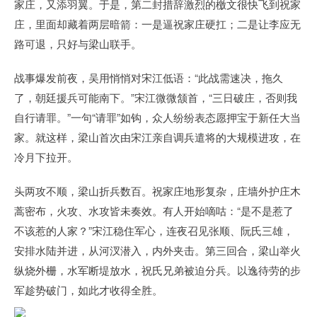
家庄，又添羽翼。于是，第二封措辞激烈的檄文很快飞到祝家
庄，里面却藏着两层暗箭：一是逼祝家庄硬扛；二是让李应无
路可退，只好与梁山联手。
战事爆发前夜，吴用悄悄对宋江低语：“此战需速决，拖久
了，朝廷援兵可能南下。”宋江微微颔首，“三日破庄，否则我
自行请罪。”一句“请罪”如钩，众人纷纷表态愿押宝于新任大当
家。就这样，梁山首次由宋江亲自调兵遣将的大规模进攻，在
冷月下拉开。
头两攻不顺，梁山折兵数百。祝家庄地形复杂，庄墙外护庄木
蒿密布，火攻、水攻皆未奏效。有人开始嘀咕：“是不是惹了
不该惹的人家？”宋江稳住军心，连夜召见张顺、阮氏三雄，
安排水陆并进，从河汊潜入，内外夹击。第三回合，梁山举火
纵烧外栅，水军断堤放水，祝氏兄弟被迫分兵。以逸待劳的步
军趁势破门，如此才收得全胜。