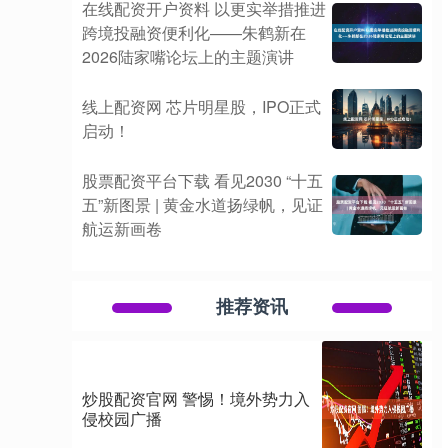
在线配资开户资料 以更实举措推进
跨境投融资便利化——朱鹤新在
2026陆家嘴论坛上的主题演讲
线上配资网 芯片明星股，IPO正式
启动！
股票配资平台下载 看见2030 “十五
五”新图景 | 黄金水道扬绿帆，见证
航运新画卷
推荐资讯
炒股配资官网 警惕！境外势力入
侵校园广播