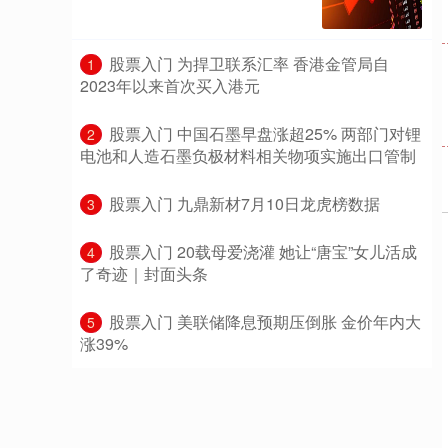
​股票入门 为捍卫联系汇率 香港金管局自
1
2023年以来首次买入港元
​股票入门 中国石墨早盘涨超25% 两部门对锂
2
电池和人造石墨负极材料相关物项实施出口管制
​股票入门 九鼎新材7月10日龙虎榜数据
3
​股票入门 20载母爱浇灌 她让“唐宝”女儿活成
4
了奇迹｜封面头条
​股票入门 美联储降息预期压倒胀 金价年内大
5
涨39%