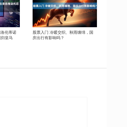
弗洛伦蒂诺
股票入门 冷暖交织、秋雨缠绵，国
回归皇马
庆出行有影响吗？