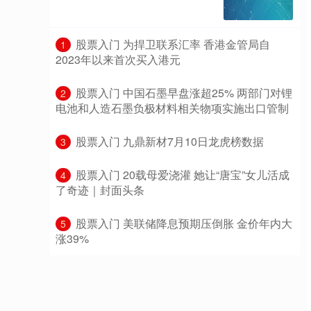
​股票入门 为捍卫联系汇率 香港金管局自
1
2023年以来首次买入港元
​股票入门 中国石墨早盘涨超25% 两部门对锂
2
电池和人造石墨负极材料相关物项实施出口管制
​股票入门 九鼎新材7月10日龙虎榜数据
3
​股票入门 20载母爱浇灌 她让“唐宝”女儿活成
4
了奇迹｜封面头条
​股票入门 美联储降息预期压倒胀 金价年内大
5
涨39%